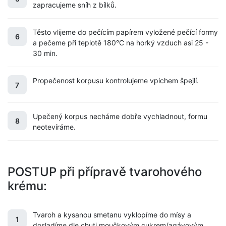
zapracujeme sníh z bílků.
Těsto vlijeme do pečícím papírem vyložené pečící formy
6
a pečeme při teplotě 180°C na horký vzduch asi 25 -
30 min.
Propečenost korpusu kontrolujeme vpichem špejlí.
7
Upečený korpus necháme dobře vychladnout, formu
8
neotevíráme.
POSTUP při přípravě tvarohového
krému:
Tvaroh a kysanou smetanu vyklopíme do mísy a
1
dosladíme dle chuti moučkovým cukrem/agávovým