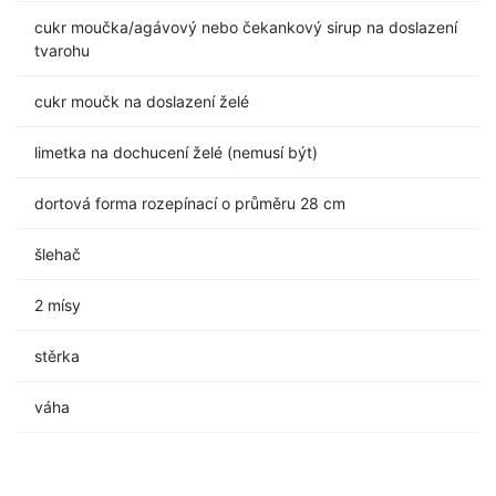
cukr moučka/agávový nebo čekankový sirup na doslazení
tvarohu
cukr moučk na doslazení želé
limetka na dochucení želé (nemusí být)
dortová forma rozepínací o průměru 28 cm
šlehač
2 mísy
stěrka
váha