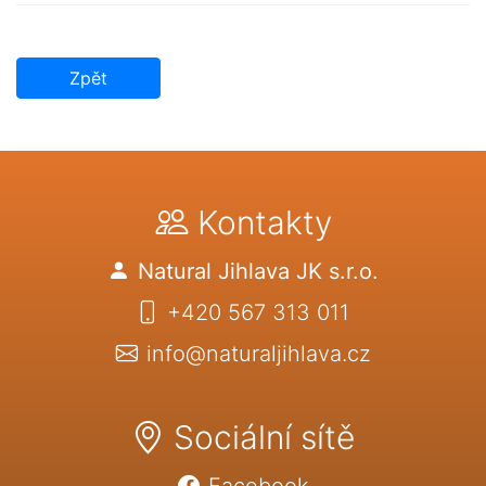
Zpět
Kontakty
Natural Jihlava JK s.r.o.
+420 567 313 011
info@naturaljihlava.cz
Sociální sítě