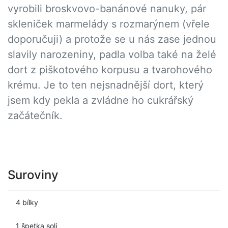
vyrobili broskvovo-banánové nanuky, pár
skleniček marmelády s rozmarýnem (vřele
doporučuji) a protože se u nás zase jednou
slavily narozeniny, padla volba také na želé
dort z piškotového korpusu a tvarohového
krému. Je to ten nejsnadnější dort, který
jsem kdy pekla a zvládne ho cukrářský
začátečník.
Suroviny
4 bílky
1 špetka soli