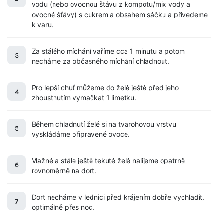
vodu (nebo ovocnou štávu z kompotu/mix vody a
ovocné šťávy) s cukrem a obsahem sáčku a přivedeme
k varu.
Za stálého míchání vaříme cca 1 minutu a potom
3
necháme za občasného míchání chladnout.
Pro lepší chuť můžeme do želé ještě před jeho
4
zhoustnutím vymačkat 1 limetku.
Během chladnutí želé si na tvarohovou vrstvu
5
vyskládáme připravené ovoce.
Vlažné a stále ještě tekuté želé nalijeme opatrně
6
rovnoměrně na dort.
Dort necháme v lednici před krájením dobře vychladit,
7
optimálně přes noc.