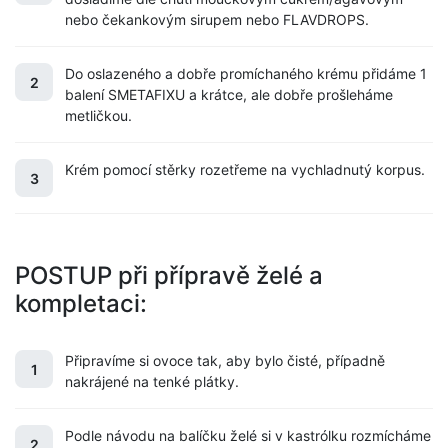
nebo čekankovým sirupem nebo FLAVDROPS.
Do oslazeného a dobře promíchaného krému přidáme 1
2
balení SMETAFIXU a krátce, ale dobře prošleháme
metličkou.
Krém pomocí stěrky rozetřeme na vychladnutý korpus.
3
POSTUP při přípravě želé a
kompletaci:
Připravíme si ovoce tak, aby bylo čisté, případně
1
nakrájené na tenké plátky.
Podle návodu na balíčku želé si v kastrólku rozmícháme
2