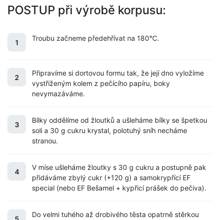
POSTUP při výrobě korpusu:
Troubu začneme předehřívat na 180°C.
1
Připravíme si dortovou formu tak, že její dno vyložíme
2
vystřiženým kolem z pečícího papíru, boky
nevymazáváme.
Bílky oddělíme od žloutků a ušleháme bílky se špetkou
3
soli a 30 g cukru krystal, polotuhý sníh necháme
stranou.
V míse ušleháme žloutky s 30 g cukru a postupně pak
4
přidáváme zbylý cukr (+120 g) a samokrypřící EF
special (nebo EF Bešamel + kypřicí prášek do pečiva).
Do velmi tuhého až drobivého těsta opatrně stěrkou
5