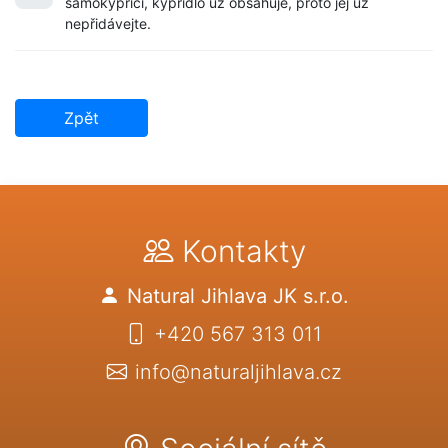
samokypřící, kypřidlo už obsahuje, proto jej už
nepřidávejte.
Zpět
Kontakty
Natural Jihlava JK s.r.o.
+420 567 313 011
info@naturaljihlava.cz