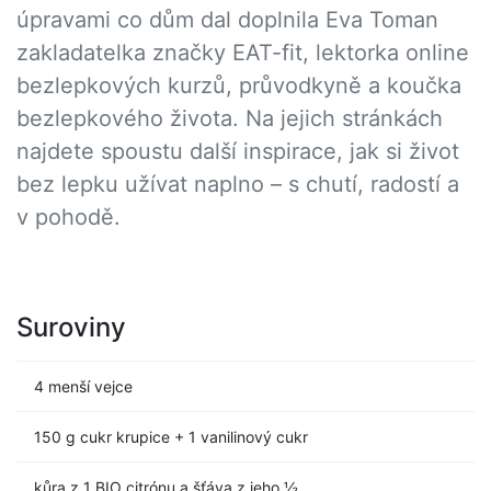
úpravami co dům dal doplnila Eva Toman
zakladatelka značky EAT-fit, lektorka online
bezlepkových kurzů, průvodkyně a koučka
bezlepkového života. Na jejich stránkách
najdete spoustu další inspirace, jak si život
bez lepku užívat naplno – s chutí, radostí a
v pohodě.
Suroviny
4 menší vejce
150 g cukr krupice + 1 vanilinový cukr
kůra z 1 BIO citrónu a šťáva z jeho ½