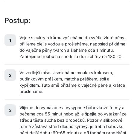
Postup:
Vejce s cukry a kůrou vyšleháme do světle žluté pěny,
1
přilijeme olej s vodou a prošleháme, naposled přidáme
do vaječné pěny tvaroh a šleháme cca 1 minutu.
Zahřejeme troubu na spodní a dolní ohřev na 180 °C.
Ve vedlejší míse si smícháme mouku s kokosem,
2
pudinkovým práškem, matcha práškem, solí a
kypřidlem. Tuto smě přidáme k vaječné pěně a krátce
prošleháme.
Vlijeme do vymazané a vysypané bábovkové formy a
3
pečeme cca 55 minut nebo až je špejle po vytažení ze
středu těsta suchá bez drobečků. Pozor v silikonové
formě zůstává střed dlouho syrový, je třeba bábovku
péct delší dobu (60–65 minut) a při řádném propékání