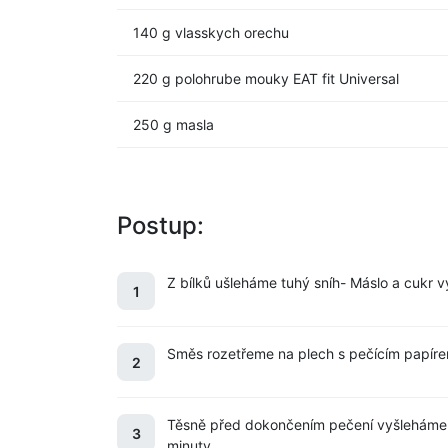
140 g vlasskych orechu
220 g polohrube mouky EAT fit Universal
250 g masla
Postup:
Z bílků ušleháme tuhý sníh- Máslo a cukr
1
Směs rozetřeme na plech s pečícím papíre
2
Těsně před dokončením pečení vyšleháme ž
3
minuty.