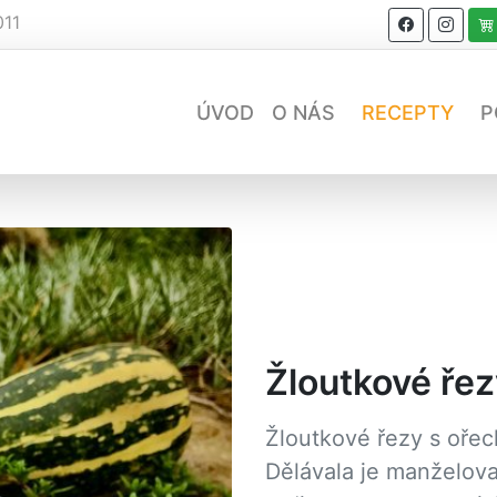
011
ÚVOD
O NÁS
RECEPTY
P
Žloutkové řez
Žloutkové řezy s ořech
Dělávala je manželova