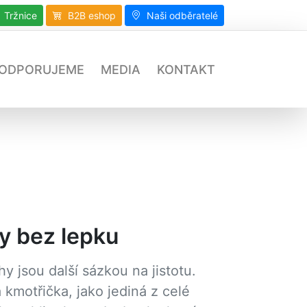
Tržnice
B2B eshop
Naši odběratelé
ODPORUJEME
MEDIA
KONTAKT
y bez lepku
y jsou další sázkou na jistotu.
 kmotřička, jako jediná z celé