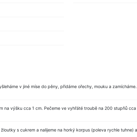
 vyšleháme v jiné míse do pěny, přidáme ořechy, mouku a zamícháme.
m na výšku cca 1 cm. Pečeme ve vyhřáté troubě na 200 stupňů cca 
loutky s cukrem a nalijeme na horký korpus (poleva rychle tuhne) a