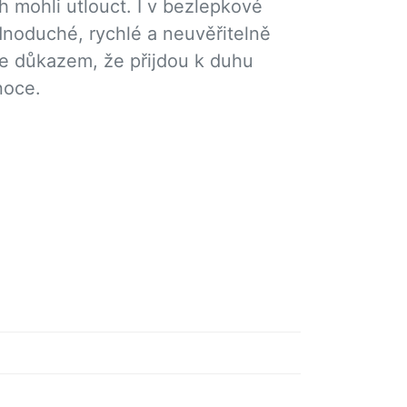
h mohli utlouct. I v bezlepkové
ednoduché, rychlé a neuvěřitelně
 je důkazem, že přijdou k duhu
noce.